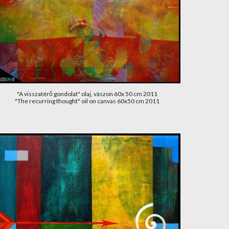
"A visszatérő gondolat" olaj, vászon 60x 50 cm 2011
"The recurring thought" oil on canvas 60x50 cm 2011