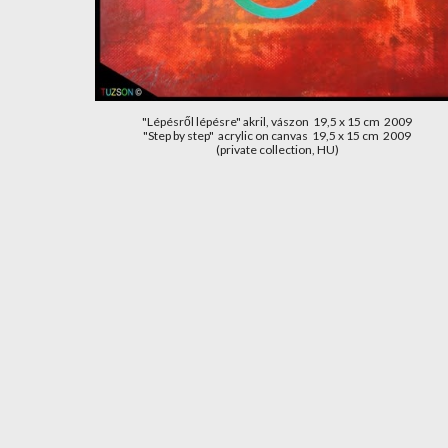
"Lépésről lépésre" akril, vászon  19,5 x 15 cm  2009
"Step by step"  acrylic on canvas  19,5 x 15 cm  2009
(private collection, HU)