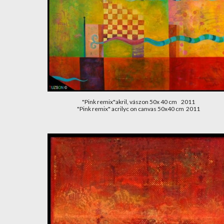
"Pink remix"akril, vászon 50x 40 cm    2011
"Pink remix" acrilyc on canvas 50x40 cm  2011