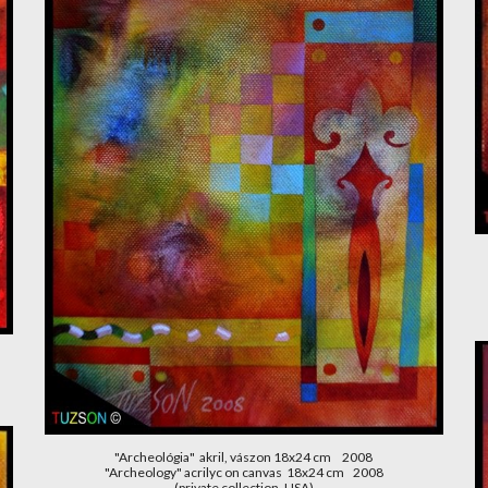
"Archeológia"  akril, vászon 18x24 cm     2008
"Archeology" acrilyc on canvas  18x24 cm    2008
(private collection, USA)