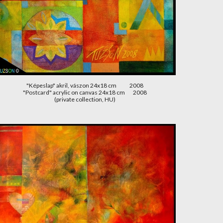
"Képeslap" akril, vászon 24x18 cm             2008
"Postcard" acrylic on canvas 24x18 cm        2008
(private collection, HU)