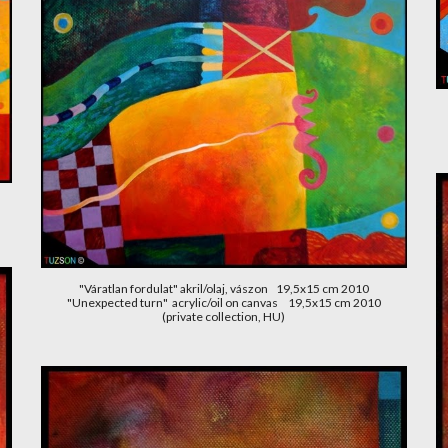
"Váratlan fordulat" akril/olaj, vászon    19,5x15 cm 2010
"Unexpected turn"  acrylic/oil on canvas     19,5x15 cm 2010
(private collection, HU)