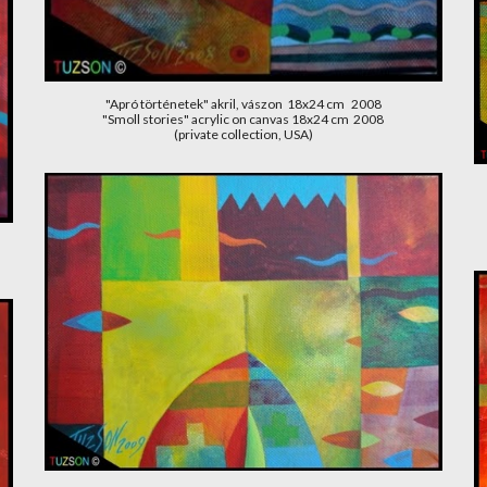
"Apró történetek" akril, vászon  18x24 cm   2008
"Smoll stories" acrylic on canvas 18x24 cm  2008
(private collection, USA)