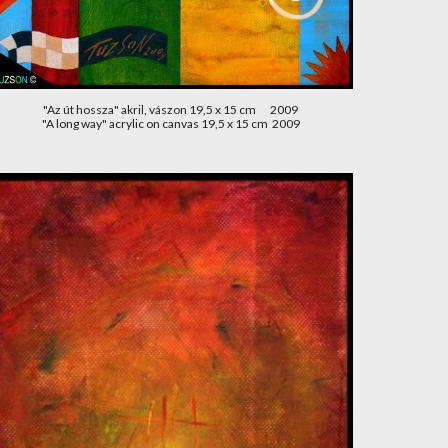
"Az út hossza" akril, vászon 19,5 x 15 cm       2009
"A long way" acrylic on canvas 19,5 x 15 cm  2009