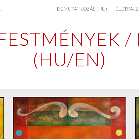
tészete / Paintings by Peter Tuzson-Berczeli
BEMUTATKOZÁS (HU)
ÉLETRAJZ
ip to main content
Skip to navigat
FESTMÉNYEK / 
(HU/EN)