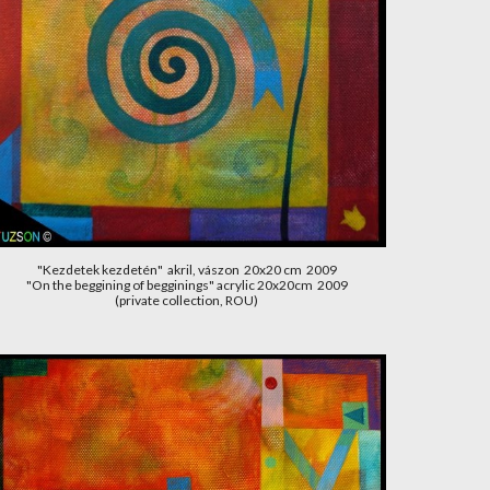
"Kezdetek kezdetén"  akril, vászon  20x20 cm  2009
"On the beggining of begginings" acrylic 20x20cm  2009
(private collection, ROU)