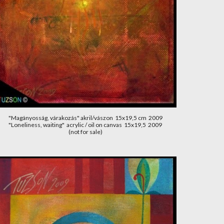
"Magányosság, várakozás" akril/vászon  15x19,5 cm  2009
"Loneliness, waiting"  acrylic / oil on canvas  15x19,5  2009
(not for sale)