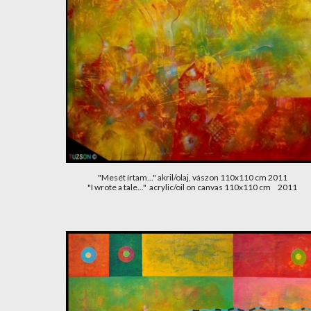
"Mesét írtam..." akril/olaj, vászon 110x110 cm 2011
"I wrote a tale..."  acrylic/oil on canvas 110x110 cm     2011