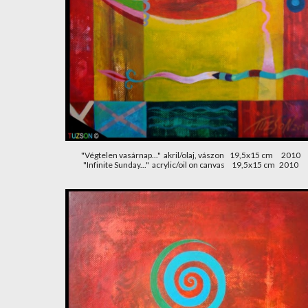
"Végtelen vasárnap..."  akril/olaj, vászon    19,5x15 cm      2010
"Infinite Sunday..."  acrylic/oil on canvas     19,5x15 cm   2010