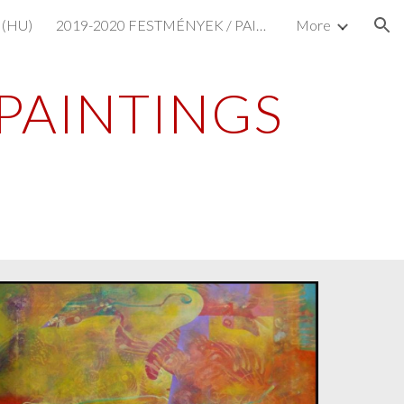
 (HU)
2019-2020 FESTMÉNYEK / PAINTINGS (HU/EN)
More
ion
PAINTINGS 