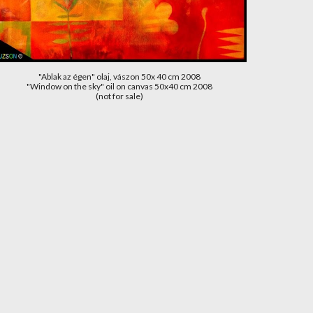
"Ablak az égen" olaj, vászon 50x 40 cm 2008
"Window on the sky" oil on canvas 50x40 cm 2008
(not for sale)