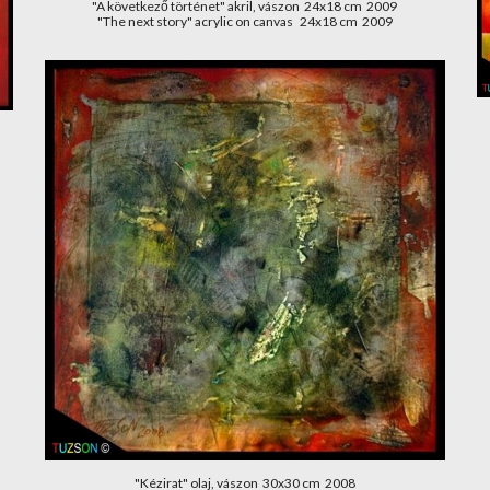
"A következő történet" akril, vászon  24x18 cm  2009
"The next story" acrylic on canvas   24x18 cm  2009
"Kézirat" olaj, vászon  30x30 cm  2008