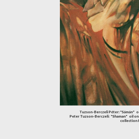
Tuzson-Berczeli Péter: "Sámán"   ol
Peter Tuzson-Berczeli:  "Shaman"   oil on c
collection 