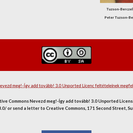
Tuzson-Berczeli Pé
Peter Tuzson-Bercze
ezd meg!-Így add tovább! 3.0 Unported Licenc feltételeinek megfe
tive Commons Nevezd meg!-Így add tovább! 3.0 Unported License. T
0/ or send a letter to Creative Commons, 171 Second Street, Suit