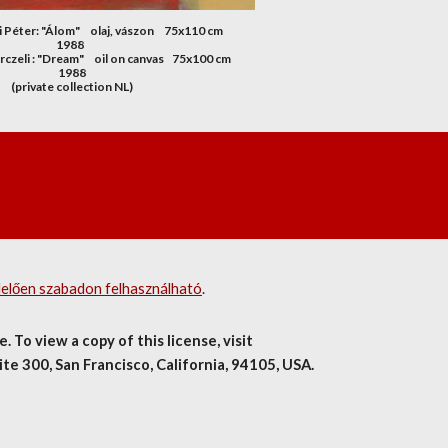
ter: "Álom"     olaj, vászon     75x110 cm     
1988  
li : "Dream"     oil on canvas    75x100 cm    
1988
(private collection NL)
lelően szabadon felhasználható
.
o view a copy of this license, visit 
e 300, San Francisco, California, 94105, USA.