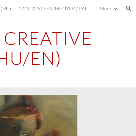
 (HU)
2019-2020 FESTMÉNYEK / PAINTINGS (HU/EN)
More
ion
CREATIVE 
HU/EN)