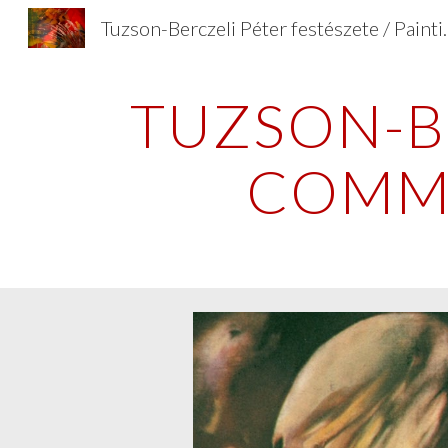
Tuzson-Berczeli Péter fes
Sk
TUZSON-BE
COMMO