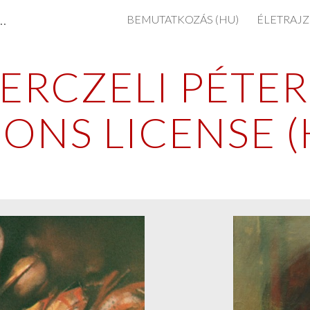
tészete / Paintings by Peter Tuzson-Berczeli
BEMUTATKOZÁS (HU)
ÉLETRAJZ
ip to main content
Skip to navigat
RCZELI PÉTER 
NS LICENSE (