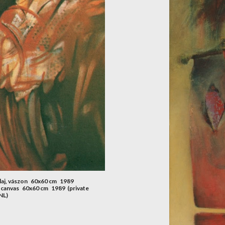
aj, vászon   60x60 cm   1989
anvas   60x60 cm   1989  (private 
NL)