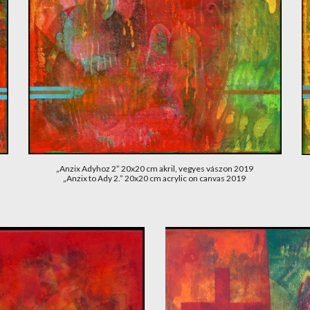
„Anzix Adyhoz 2” 20x20 cm akril, vegyes vászon 2019
„Anzix to Ady 2.” 20x20 cm acrylic on canvas 2019 