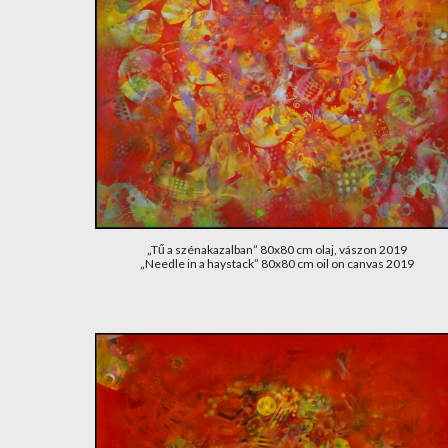
„Tű a szénakazalban” 80x80 cm olaj, vászon 2019
„Needle in a haystack” 80x80 cm oil on canvas 2019