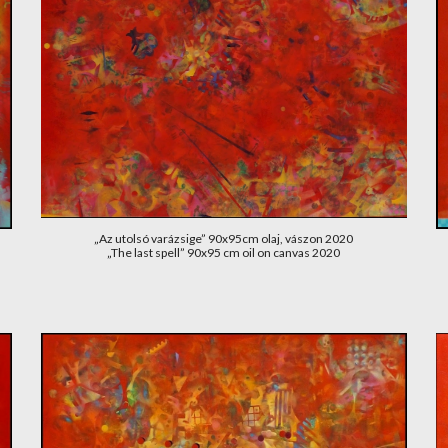
„Az utolsó varázsige” 90x95cm olaj, vászon 2020
„The last spell” 90x95 cm oil on canvas 2020