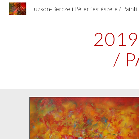
Tuzson-Berczeli Péter fes
Sk
2019
/ 