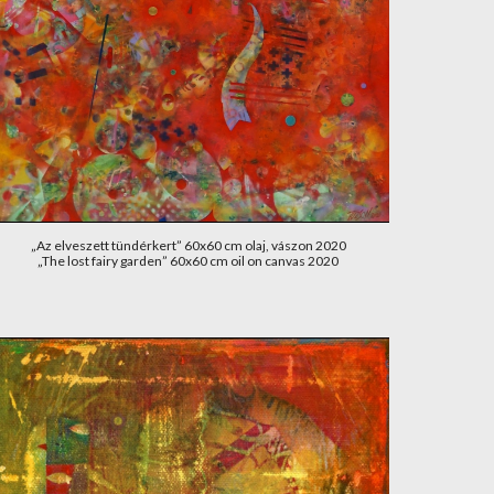
„Az elveszett tündérkert” 60x60 cm olaj, vászon 2020
„The lost fairy garden” 60x60 cm oil on canvas 2020