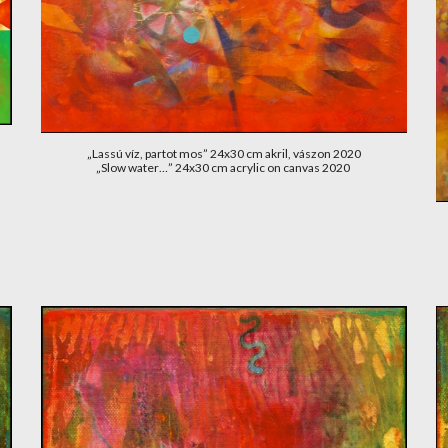
„Lassú víz, partot mos” 24x30 cm akril, vászon 2020
„Slow water…” 24x30 cm acrylic on canvas 2020 