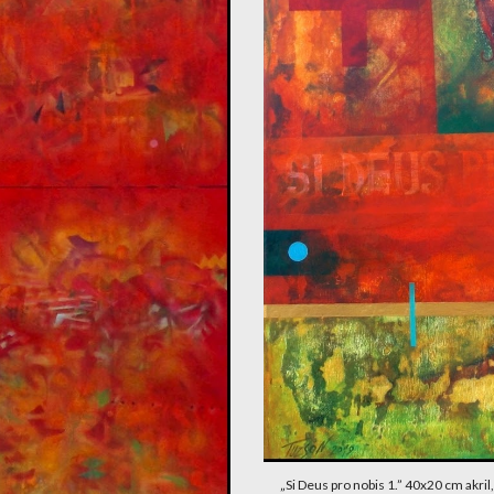
„Si Deus pro nobis 1.” 40x20 cm akril,