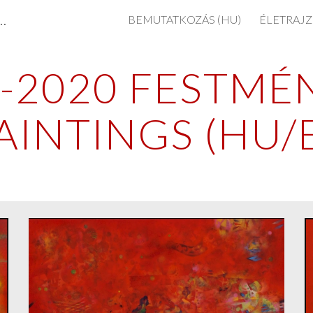
tészete / Paintings by Peter Tuzson-Berczeli
BEMUTATKOZÁS (HU)
ÉLETRAJZ
ip to main content
Skip to navigat
-2020 FESTMÉN
PAINTINGS (HU/