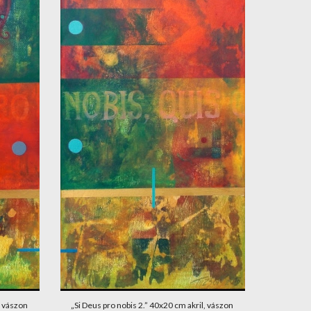
 vászon 
„Si Deus pro nobis 2.” 40x20 cm akril, vászon 