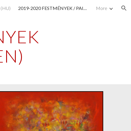
 (HU)
2019-2020 FESTMÉNYEK / PAINTINGS (HU/EN)
More
ion
YEK 
EN)