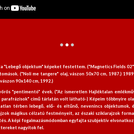
ta "Lebegő objektum" képeket festettem. ("Magnetics Fields 02"
átomások. ("Noli me tangere" olaj, vászon 50x70 cm, 1987.) 198
, vászon 90x140 cm, 1992.)
rös "pentimentó" évek. ("Az ismeretlen Hajléktalan emlékmű
rafrázisok" című tárlatán volt látható-) Képeim többnyire ola
atlan térben lebegő, elő- és eltűnő, nevenincs objektumok, é
ajzok mágikus célzatú festményeit, az északi sziklarajzok forma
etés. A képi fogalmazásmódomban egyfajta szubjektív elvonatko
ttereket nagyítok fel.