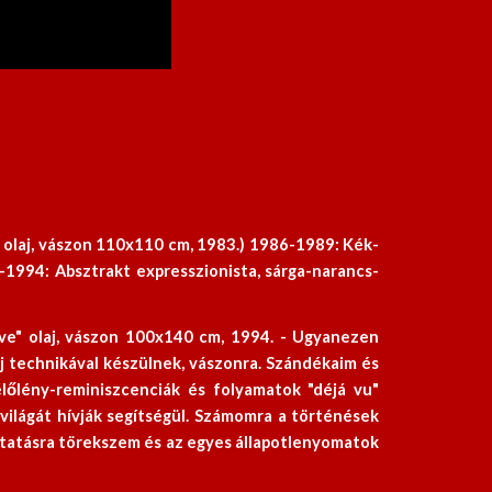
 olaj, vászon 110x110 cm, 1983.) 1986-1989: Kék-
9-1994: Absztrakt expresszionista, sárga-narancs-
ve" olaj, vászon 100x140 cm, 1994. - Ugyanezen
j technikával készülnek, vászonra. Szándékaim és
lőlény-reminiszcenciák és folyamatok "déjá vu"
világát hívják segítségül. Számomra a történések
ztatásra törekszem és az egyes állapotlenyomatok