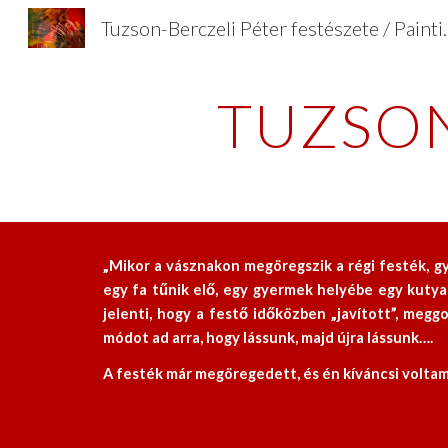
Tuzson-Berczeli Péter fes
Sk
TUZSON
„Mikor a vásznakon megöregszik a régi festék, g
egy fa tűnik elő, egy gyermek helyébe egy kutya
jelenti, hogy a festő időközben „javított”, meg
módot ad arra, hogy lássunk, majd újra lássunk….
A festék már megöregedett, és én kíváncsi voltam,