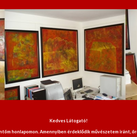
Kedves Látogató!
öntöm honlapomon. Amennyiben érdeklődik művészetem iránt, öröm