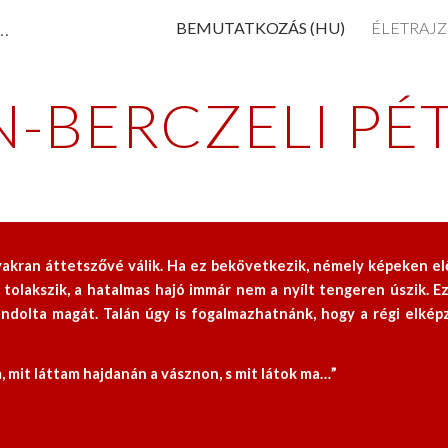
tészete / Paintings by Peter Tuzson-Berczeli
BEMUTATKOZÁS (HU)
ÉLETRAJZ
ip to main content
Skip to navigat
-BERCZELI PÉT
yakran áttetszővé válik. Ha ez bekövetkezik, némely képeken elő
 tolakszik, a hatalmas hajó immár nem a nyílt tengeren úszik. 
gondolta magát. Talán úgy is fogalmazhatnánk, hogy a régi elké
 mit láttam hajdanán a vásznon, s mit látok ma…”