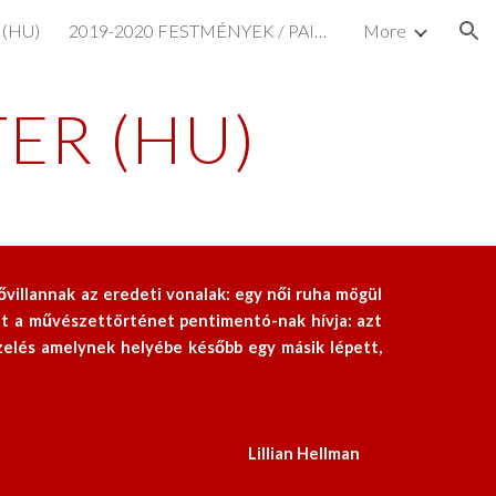
 (HU)
2019-2020 FESTMÉNYEK / PAINTINGS (HU/EN)
More
ion
ER (HU)
villannak az eredeti vonalak: egy női ruha mögül
Ezt a művészettörténet pentimentó-nak hívja: azt
pzelés amelynek helyébe később egy másik lépett,
                                                                                                                               Lillian Hellman