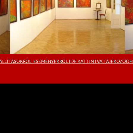
ÁLLÍTÁSOKRÓL  ESEMÉNYEKRŐL IDE KATTINTVA TÁJÉKOZÓD