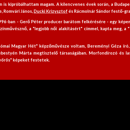
an is kipróbálhattam magam. A kilencvenes évek során, a Budap
, Romvári János,
Ducki Krizysztof
és Rácmolnár Sándor festő-gra
96-ban - Gerő Péter producer barátom felkérésére - egy képe
nművésznő, a "legjobb női alakításért" címmel, kapta meg, a
"Római Magyar Hét" képzőművésze voltam, Bereményi Géza író,
bestyén Márta megtisztelő társaságában. Morfondírozó és las
"vörös" képeket festetek.