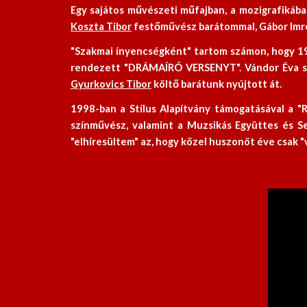
Egy sajátos művészeti műfajban, a mozigrafikáb
Koszta Tibor
festőművész barátommal, Gábor Imre
"Szakmai ínyencségként" tartom számon, hogy 19
rendezett "DRÁMAÍRÓ VERSENYT". Vándor Éva szí
Gyurkovics Tibor
költő barátunk nyújtott át.
1998-ban a Stílus Alapítvány támogatásával a 
színművész, valamint a Muzsikás Együttes és Se
"elhíresültem" az, hogy közel huszonöt éve csak 