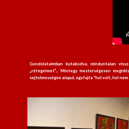
Gondolataimban kutakodva, minduntalan viss
„rétegeimet”... Mintegy mesterségesen megid
sejtelmességen alapul, egyfajta "hol volt, hol nem v