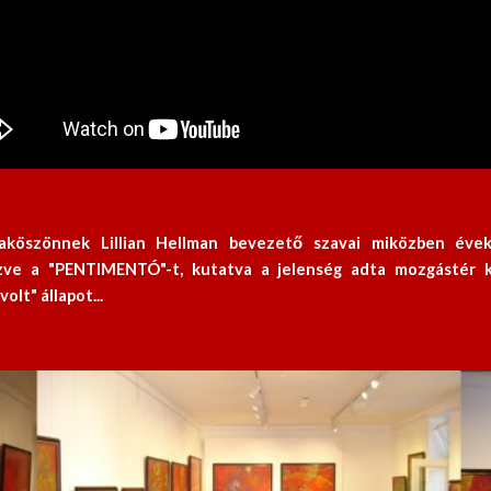
zaköszönnek Lillian Hellman bevezető szavai miközben éve
ézve a "PENTIMENTÓ"-t, kutatva a jelenség adta mozgástér k
olt" állapot...