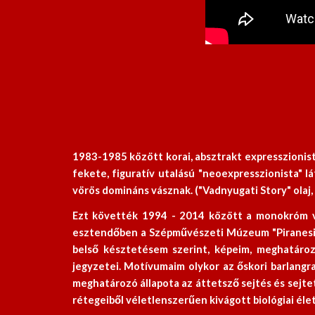
1983-1985 között korai, absztrakt expresszionis
fekete, figuratív utalású "neoexpresszionista" l
vörös domináns vásznak. ("Vadnyugati Story" olaj
Ezt követték 1994 - 2014 között a monokróm vö
esztendőben a Szépművészeti Múzeum "Piranesi pa
belső késztetésem szerint, képeim, meghatároz
jegyzetei. Motívumaim olykor az őskori barlangr
meghatározó állapota az áttetsző sejtés és sejt
rétegeiből véletlenszerűen kivágott biológiai éle