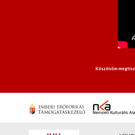
 Köszönöm megtiszt