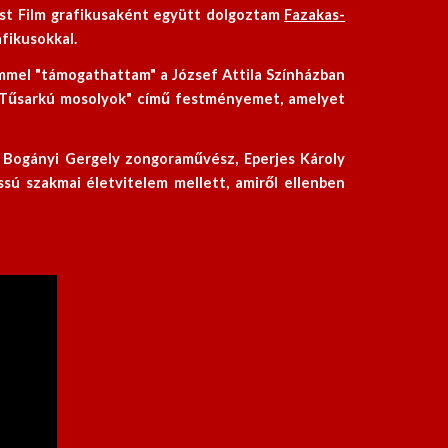
est Film grafikusaként együtt dolgoztam
Fazakas-
fikusokkal.
mmel "támogathattam" a József Attila Színházban
 "Tűsarkú mosolyok" című festményemet, amelyet
 Bogányi Gergely zongoraművész, Eperjes Károly
sú szakmai életvitelem mellett, amiről ellenben