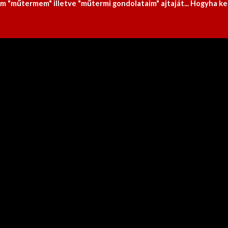
om "műtermem" illetve "műtermi gondolataim" ajtaját... Hogyha ke