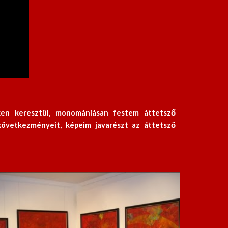
ken keresztül, monomániásan festem áttetsző
övetkezményeit, képeim javarészt az áttetsző